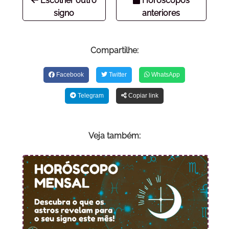
Escolher outro
Horóscopos
signo
anteriores
Compartilhe:
Facebook
Twitter
WhatsApp
Telegram
Copiar link
Veja também: