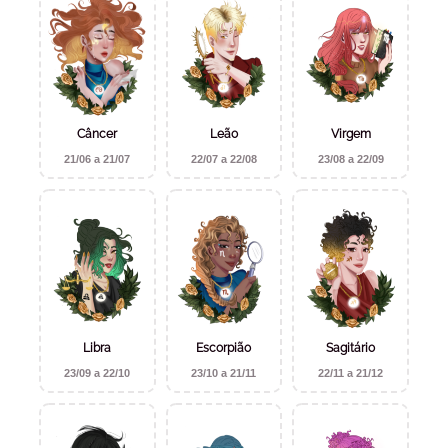
Câncer
Leão
Virgem
21/06 a 21/07
22/07 a 22/08
23/08 a 22/09
Libra
Escorpião
Sagitário
23/09 a 22/10
23/10 a 21/11
22/11 a 21/12