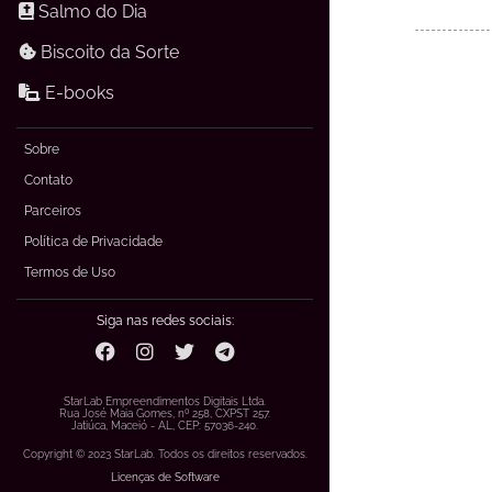
Salmo do Dia
Biscoito da Sorte
E-books
Sobre
Contato
Parceiros
Política de Privacidade
Termos de Uso
Siga nas redes sociais:
StarLab Empreendimentos Digitais Ltda.
Rua José Maia Gomes, nº 258, CXPST 257.
Jatiúca, Maceió - AL, CEP: 57036-240.
Copyright © 2023 StarLab. Todos os direitos reservados.
Licenças de Software