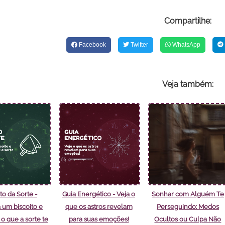
Compartilhe:
Facebook
Twitter
WhatsApp
Veja também:
to da Sorte -
Guia Energético - Veja o
Sonhar com Alguém Te
 um biscoito e
que os astros revelam
Perseguindo: Medos
o que a sorte te
para suas emoções!
Ocultos ou Culpa Não