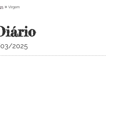
»
25
Virgem
Diário
/03/2025