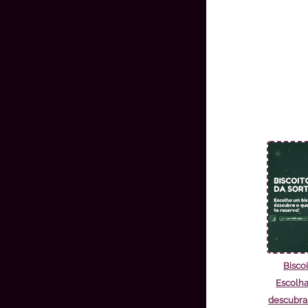
Biscoi
Escolha
descubra 