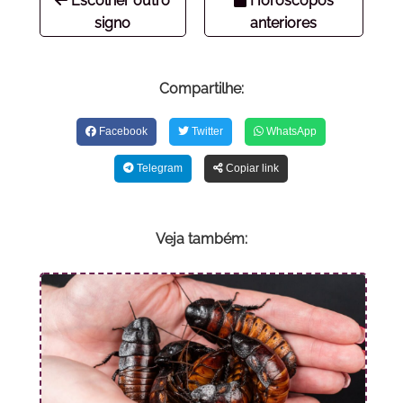
Escolher outro
Horóscopos
signo
anteriores
Compartilhe:
Facebook
Twitter
WhatsApp
Telegram
Copiar link
Veja também: