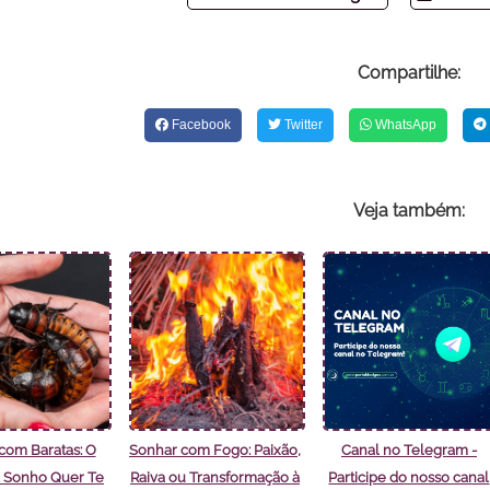
Compartilhe:
Facebook
Twitter
WhatsApp
Veja também:
com Baratas: O
Sonhar com Fogo: Paixão,
Canal no Telegram -
 Sonho Quer Te
Raiva ou Transformação à
Participe do nosso canal