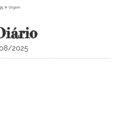
»
25
Virgem
Diário
/08/2025