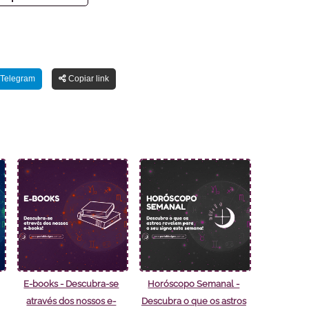
Telegram
Copiar link
E-books - Descubra-se
Horóscopo Semanal -
através dos nossos e-
Descubra o que os astros