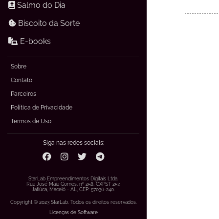
Salmo do Dia
Biscoito da Sorte
E-books
Sobre
Contato
Parceiros
Política de Privacidade
Termos de Uso
Siga nas redes sociais:
StarLab Empreendimentos Digitais Ltda.
Rua José Maia Gomes, nº 258, CXPST 257.
Jatiúca, Maceió - AL, CEP: 57036-240.
Copyright © 2023 StarLab. Todos os direitos reservados.
Licenças de Software