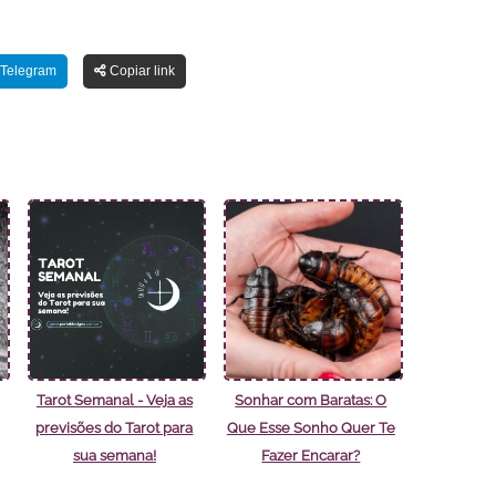
Telegram
Copiar link
Tarot Semanal - Veja as
Sonhar com Baratas: O
previsões do Tarot para
Que Esse Sonho Quer Te
sua semana!
Fazer Encarar?