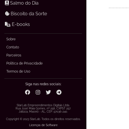
Salmo do Dia
Biscoito da Sorte
E-books
Sobre
Contato
Parceiros
Política de Privacidade
Termos de Uso
Siga nas redes sociais:
StarLab Empreendimentos Digitais Ltda.
Rua José Maia Gomes, nº 258, CXPST 257.
Jatiúca, Maceió - AL, CEP: 57036-240.
Copyright © 2023 StarLab. Todos os direitos reservados.
Licenças de Software