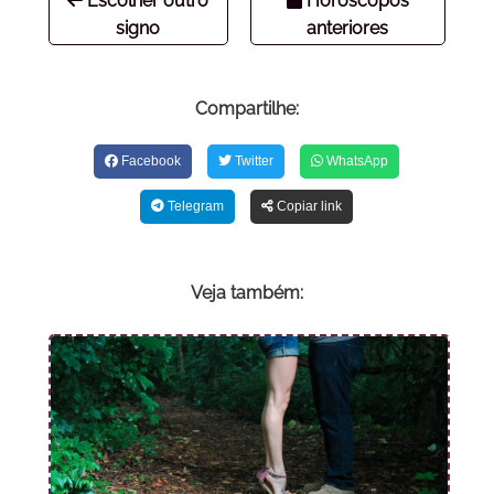
Escolher outro
Horóscopos
signo
anteriores
Compartilhe:
Facebook
Twitter
WhatsApp
Telegram
Copiar link
Veja também: