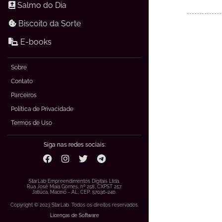
Salmo do Dia
Biscoito da Sorte
E-books
Sobre
Contato
Parceiros
Política de Privacidade
Termos de Uso
Siga nas redes sociais:
StarLab Empreendimentos Digitais Ltda.
Rua José Maia Gomes, nº 258, CXPST 257.
Jatiúca, Maceió - AL, CEP: 57036-240.
Copyright © 2023 StarLab. Todos os direitos reservados.
Licenças de Software