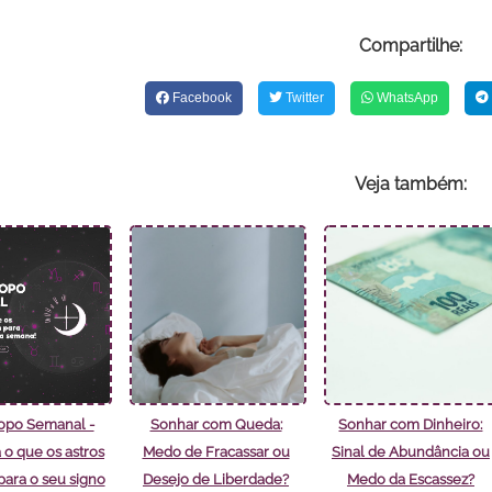
Compartilhe:
Facebook
Twitter
WhatsApp
Veja também:
opo Semanal -
Sonhar com Queda:
Sonhar com Dinheiro:
 o que os astros
Medo de Fracassar ou
Sinal de Abundância ou
ara o seu signo
Desejo de Liberdade?
Medo da Escassez?