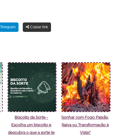
Telegram
Copiar link
Biscoito da Sorte -
Sonhar com Fogo: Paixão,
Escolha um biscoito e
Raiva ou Transformação à
descubra o que a sorte te
Vista?