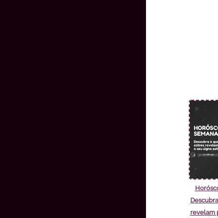
Horósc
Descubra
revelam p