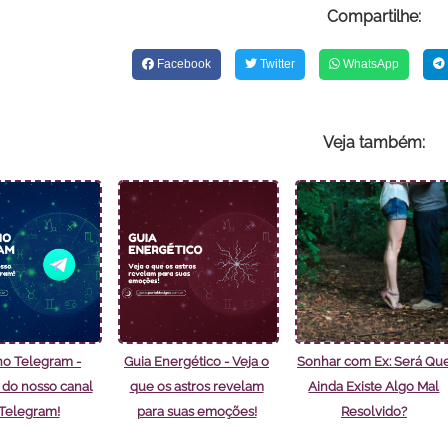
Compartilhe:
Facebook
Twitter
WhatsApp
Veja também:
no Telegram -
Guia Energético - Veja o
Sonhar com Ex: Será Qu
e do nosso canal
que os astros revelam
Ainda Existe Algo Mal
Telegram!
para suas emoções!
Resolvido?