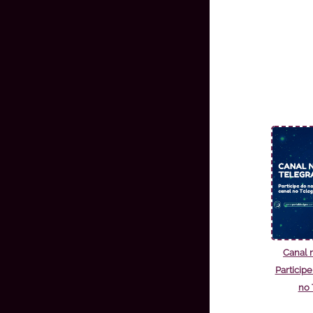
Canal 
Particip
no 