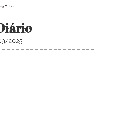
»
025
Touro
Diário
/09/2025