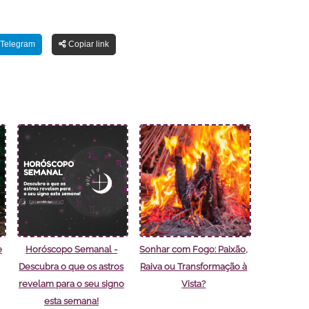
Telegram
Copiar link
e
Horóscopo Semanal -
Sonhar com Fogo: Paixão,
Descubra o que os astros
Raiva ou Transformação à
revelam para o seu signo
Vista?
esta semana!