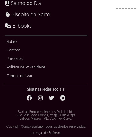
Salmo do Dia
Biscoito da Sorte
E-books
Sobre
Contato
Parceiros
Política de Privacidade
Termos de Uso
Siga nas redes sociais:
StarLab Empreendimentos Digitais Ltda.
Rua José Maia Gomes, nº 258, CXPST 257.
Jatiúca, Maceió - AL, CEP: 57036-240.
Copyright © 2023 StarLab. Todos os direitos reservados.
Licenças de Software