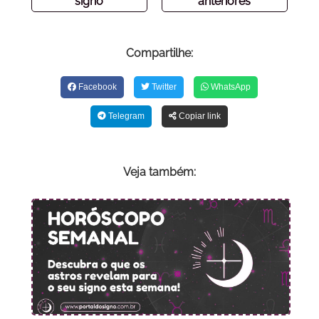
signo
anteriores
Compartilhe:
Facebook
Twitter
WhatsApp
Telegram
Copiar link
Veja também: