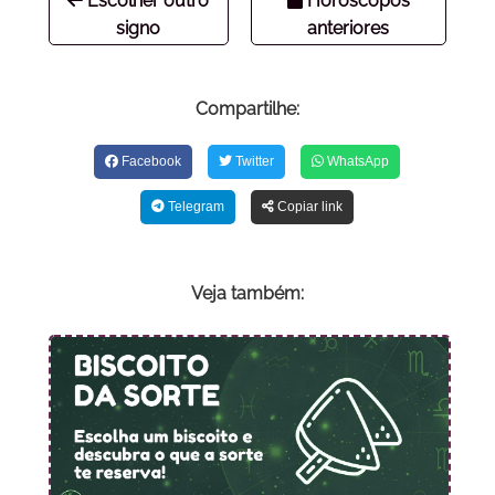
Escolher outro
Horóscopos
signo
anteriores
Compartilhe:
Facebook
Twitter
WhatsApp
Telegram
Copiar link
Veja também: