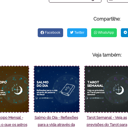
Compartilhe:
Facebook
Twitter
WhatsApp
Veja também:
opo Mensal -
Salmo do Dia - Reflexões
Tarot Semanal - Veja as
 o que os astros
para a vida através da
previsões do Tarot para