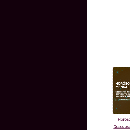
Horósc
Descubra