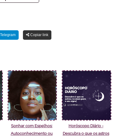
Telegram
Copiar link
Sonhar com Espelhos:
Horóscopo Diário -
Autoconhecimento ou
Descubra o que os astros