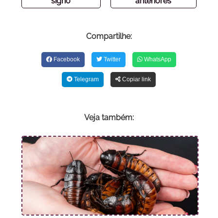
signo
anteriores
Compartilhe:
Facebook
Twitter
WhatsApp
Telegram
Copiar link
Veja também: