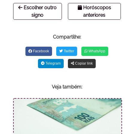
Escolher outro
Horóscopos
signo
anteriores
Compartilhe:
Facebook
Twitter
WhatsApp
Telegram
Copiar link
Veja também: