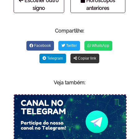
Escolher outro
Horóscopos
signo
anteriores
Compartilhe:
Facebook
Twitter
WhatsApp
Telegram
Copiar link
Veja também: