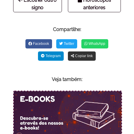
Escolher outro
Horóscopos
signo
anteriores
Compartilhe:
Facebook
Twitter
WhatsApp
Telegram
Copiar link
Veja também: