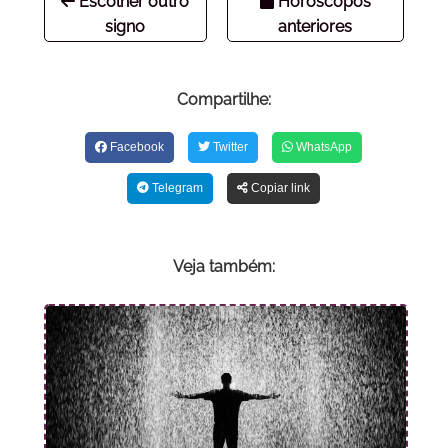
Escolher outro
Horóscopos
signo
anteriores
Compartilhe:
Facebook
Twitter
WhatsApp
Telegram
Copiar link
Veja também: