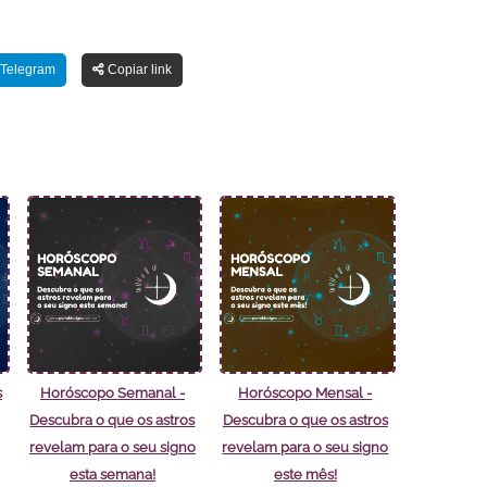
Telegram
Copiar link
s
Horóscopo Semanal -
Horóscopo Mensal -
Descubra o que os astros
Descubra o que os astros
revelam para o seu signo
revelam para o seu signo
esta semana!
este mês!