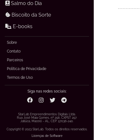
Salmo do Dia
Biscoito da Sorte
E-books
Sobre
Contato
Parceiros
Política de Privacidade
Termos de Uso
Siga nas redes sociais:
StarLab Empreendimentos Digitais Ltda.
Rua José Maia Gomes, nº 258, CXPST 257.
Jatiúca, Maceió - AL, CEP: 57036-240.
Copyright © 2023 StarLab. Todos os direitos reservados.
Licenças de Software