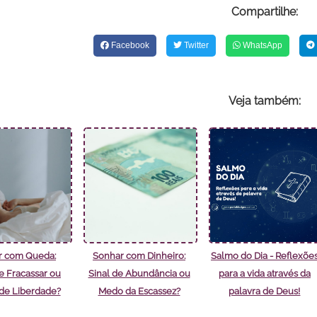
Compartilhe:
Facebook
Twitter
WhatsApp
Veja também:
r com Queda:
Sonhar com Dinheiro:
Salmo do Dia - Reflexõe
 Fracassar ou
Sinal de Abundância ou
para a vida através da
de Liberdade?
Medo da Escassez?
palavra de Deus!