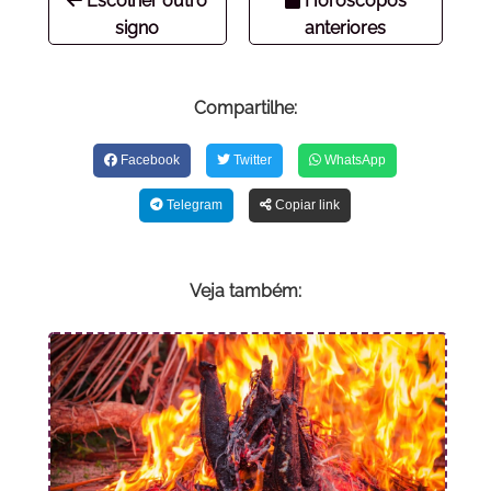
Escolher outro
Horóscopos
signo
anteriores
Compartilhe:
Facebook
Twitter
WhatsApp
Telegram
Copiar link
Veja também: