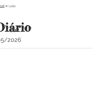
»
026
Leão
Diário
05/2026