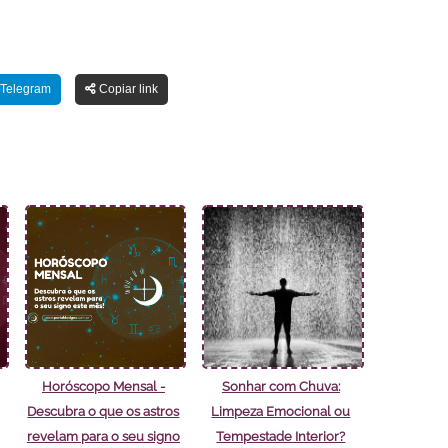
Telegram
Copiar link
Horóscopo Mensal -
Sonhar com Chuva:
Descubra o que os astros
Limpeza Emocional ou
revelam para o seu signo
Tempestade Interior?