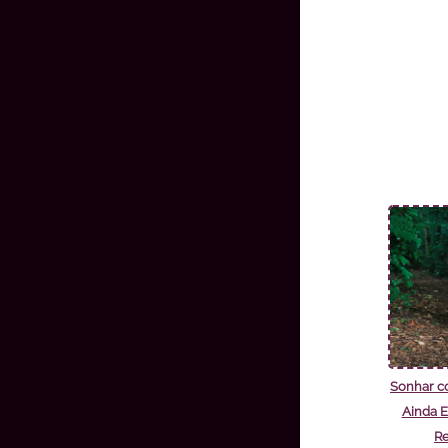
Sonhar c
Ainda E
Re