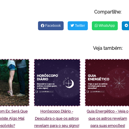
Compartilhe:
Facebook
Twitter
WhatsApp
Veja também:
om Ex: Será Que
Horóscopo Diário -
Guia Energético - Veja o
xiste Algo Mal
Descubra o que os astros
que os astros revelam
solvido?
revelam para o seu signo!
para suas emoções!