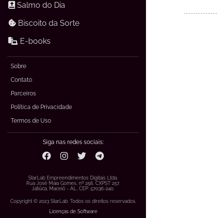
Salmo do Dia
Biscoito da Sorte
E-books
Sobre
Contato
Parceiros
Política de Privacidade
Termos de Uso
Siga nas redes sociais:
StarLab Empreendimentos Digitais Ltda.
Rua José Maia Gomes, nº 258, CXPST 257.
Jatiúca, Maceió - AL, CEP: 57036-240.
Copyright © 2023 StarLab. Todos os direitos reservados.
Licenças de Software