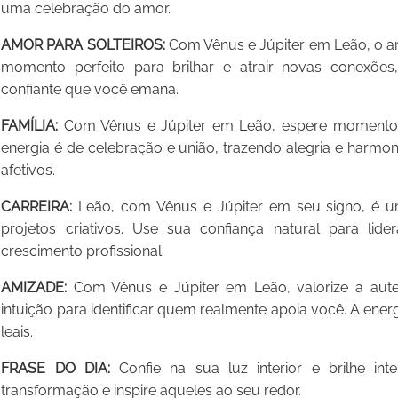
uma celebração do amor.
AMOR PARA SOLTEIROS:
Com Vênus e Júpiter em Leão, o amo
momento perfeito para brilhar e atrair novas conexões
confiante que você emana.
FAMÍLIA:
Com Vênus e Júpiter em Leão, espere momentos 
energia é de celebração e união, trazendo alegria e harmoni
afetivos.
CARREIRA:
Leão, com Vênus e Júpiter em seu signo, é u
projetos criativos. Use sua confiança natural para li
crescimento profissional.
AMIZADE:
Com Vênus e Júpiter em Leão, valorize a aute
intuição para identificar quem realmente apoia você. A ener
leais.
FRASE DO DIA:
Confie na sua luz interior e brilhe in
transformação e inspire aqueles ao seu redor.