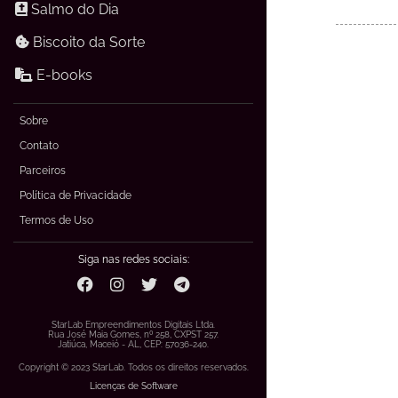
Salmo do Dia
Biscoito da Sorte
E-books
Sobre
Contato
Parceiros
Política de Privacidade
Termos de Uso
Siga nas redes sociais:
StarLab Empreendimentos Digitais Ltda.
Rua José Maia Gomes, nº 258, CXPST 257.
Jatiúca, Maceió - AL, CEP: 57036-240.
Copyright © 2023 StarLab. Todos os direitos reservados.
Licenças de Software