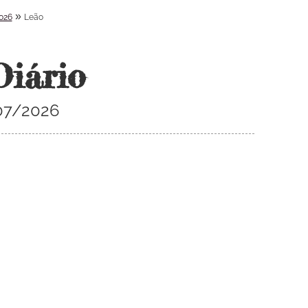
»
026
Leão
Diário
07/2026