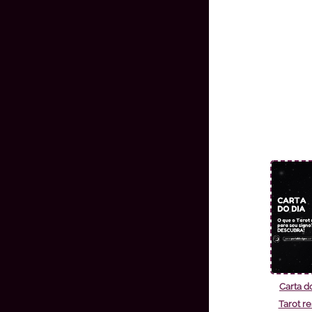
Carta d
Tarot r