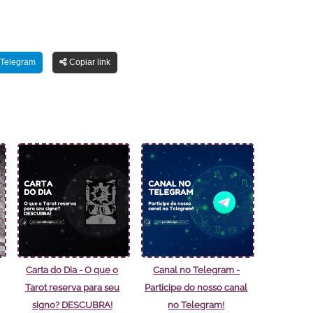
Telegram
Copiar link
Carta do Dia - O que o
Canal no Telegram -
Tarot reserva para seu
Participe do nosso canal
signo? DESCUBRA!
no Telegram!