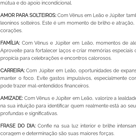
mútua e do apoio incondicional.
AMOR PARA SOLTEIROS:
Com Vênus em Leão e Júpiter tamb
leoninos solteiros. Este é um momento de brilho e atração,
corações.
FAMÍLIA:
Com Vênus e Júpiter em Leão, momentos de alegri
Aproveite para fortalecer laços e criar memórias especiais
propícia para celebrações e encontros calorosos.
CARREIRA:
Com Júpiter em Leão, oportunidades de expansã
manter o foco. Evite gastos impulsivos, especialmente c
pode trazer mal-entendidos financeiros.
AMIZADE:
Com Vênus e Júpiter em Leão, valorize a lealdad
na sua intuição para identificar quem realmente está ao se
profundas e significativas.
FRASE DO DIA:
Confie na sua luz interior e brilhe intens
coragem e determinação são suas maiores forças.