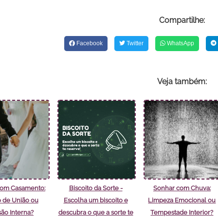
Compartilhe:
Facebook
Twitter
WhatsApp
Veja também:
com Casamento:
Biscoito da Sorte -
Sonhar com Chuva:
 de União ou
Escolha um biscoito e
Limpeza Emocional ou
são Interna?
descubra o que a sorte te
Tempestade Interior?