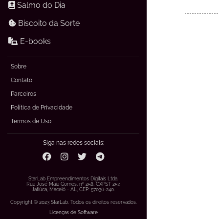
Salmo do Dia
Biscoito da Sorte
E-books
Sobre
Contato
Parceiros
Política de Privacidade
Termos de Uso
Siga nas redes sociais:
StarLab Empreendimentos Digitais Ltda.
Rua José Maia Gomes, nº 258, CXPST 257.
Jatiúca, Maceió - AL, CEP: 57036-240.
Copyright © 2023 StarLab. Todos os direitos reservados.
Licenças de Software