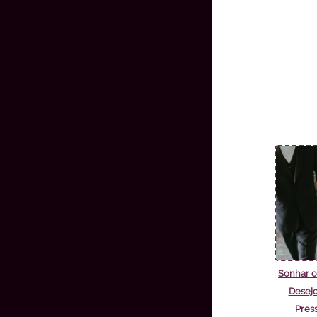
Sonhar 
Desejo
Pres