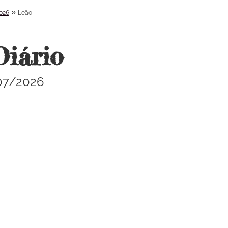
»
026
Leão
Diário
07/2026