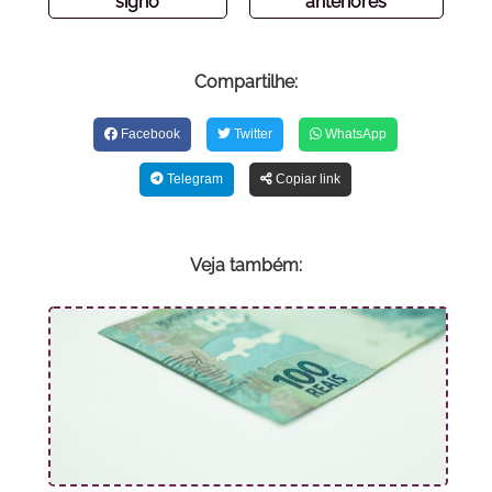
signo
anteriores
Compartilhe:
Facebook
Twitter
WhatsApp
Telegram
Copiar link
Veja também: