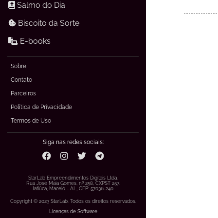
Salmo do Dia
Biscoito da Sorte
E-books
Sobre
Contato
Parceiros
Política de Privacidade
Termos de Uso
Siga nas redes sociais:
StarLab Empreendimentos Digitais Ltda.
Rua José Maia Gomes, nº 258, CXPST 257.
Jatiúca, Maceió - AL, CEP: 57036-240.
Copyright © 2023 StarLab. Todos os direitos reservados.
Licenças de Software