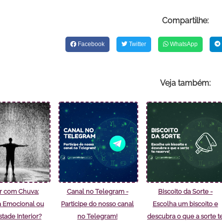
Compartilhe:
Facebook
Twitter
WhatsApp
Veja também:
r com Chuva:
Canal no Telegram -
Biscoito da Sorte -
 Emocional ou
Participe do nosso canal
Escolha um biscoito e
ade Interior?
no Telegram!
descubra o que a sorte t