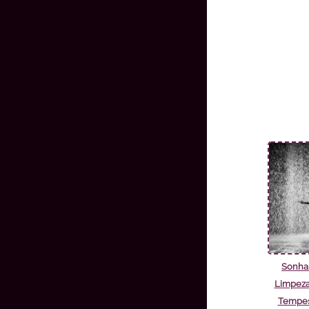
Sonha
Limpeza
Tempest