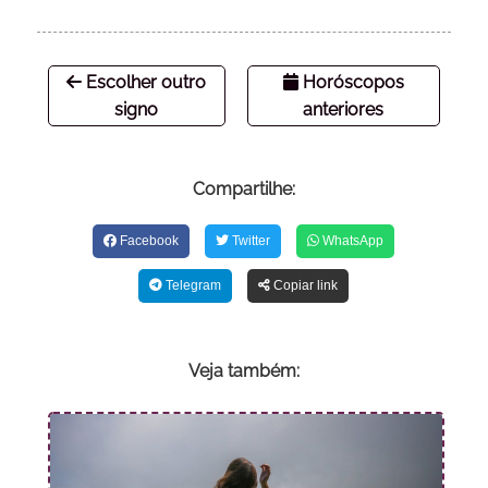
Escolher outro
Horóscopos
signo
anteriores
Compartilhe:
Facebook
Twitter
WhatsApp
Telegram
Copiar link
Veja também: