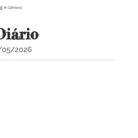
»
26
Gêmeos
Diário
3/05/2026