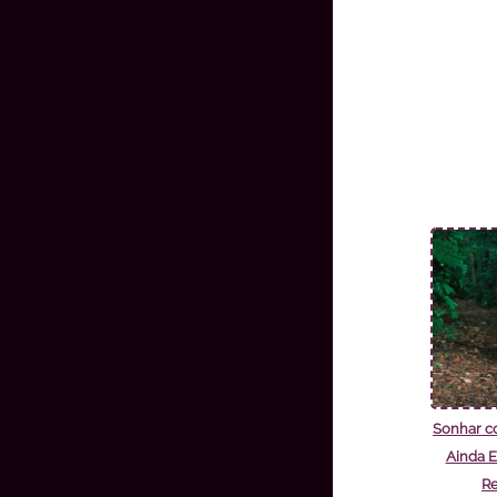
Sonhar c
Ainda E
Re