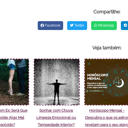
Compartilhe:
Facebook
Twitter
WhatsApp
Veja também:
om Ex: Será Que
Sonhar com Chuva:
Horóscopo Mensal -
xiste Algo Mal
Limpeza Emocional ou
Descubra o que os astro
solvido?
Tempestade Interior?
revelam para o seu sign