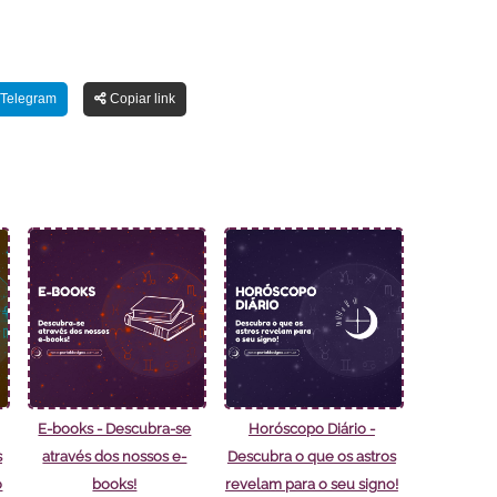
Telegram
Copiar link
E-books - Descubra-se
Horóscopo Diário -
s
através dos nossos e-
Descubra o que os astros
o
books!
revelam para o seu signo!