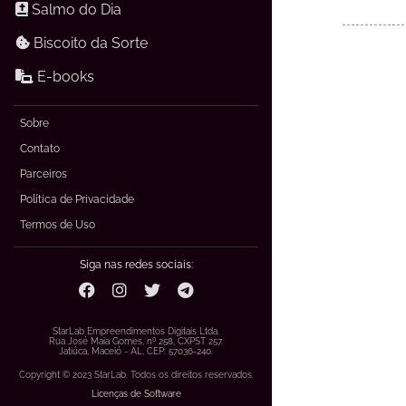
Salmo do Dia
Biscoito da Sorte
E-books
Sobre
Contato
Parceiros
Política de Privacidade
Termos de Uso
Siga nas redes sociais:
StarLab Empreendimentos Digitais Ltda.
Rua José Maia Gomes, nº 258, CXPST 257.
Jatiúca, Maceió - AL, CEP: 57036-240.
Copyright © 2023 StarLab. Todos os direitos reservados.
Licenças de Software