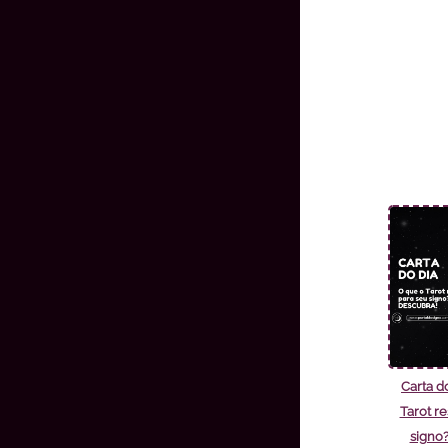
Carta d
Tarot r
signo