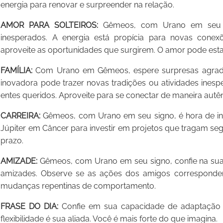
energia para renovar e surpreender na relação.
AMOR PARA SOLTEIROS:
Gêmeos, com Urano em seu si
inesperados. A energia está propícia para novas cone
aproveite as oportunidades que surgirem. O amor pode est
FAMÍLIA:
Com Urano em Gêmeos, espere surpresas agradáve
inovadora pode trazer novas tradições ou atividades ines
entes queridos. Aproveite para se conectar de maneira autên
CARREIRA:
Gêmeos, com Urano em seu signo, é hora de inov
Júpiter em Câncer para investir em projetos que tragam seg
prazo.
AMIZADE:
Gêmeos, com Urano em seu signo, confie na sua i
amizades. Observe se as ações dos amigos corresponde
mudanças repentinas de comportamento.
FRASE DO DIA:
Confie em sua capacidade de adaptação e 
flexibilidade é sua aliada. Você é mais forte do que imagina.