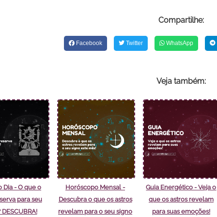
Compartilhe:
Facebook
Twitter
WhatsApp
Veja também:
o Dia - O que o
Horóscopo Mensal -
Guia Energético - Veja o
eserva para seu
Descubra o que os astros
que os astros revelam
? DESCUBRA!
revelam para o seu signo
para suas emoções!