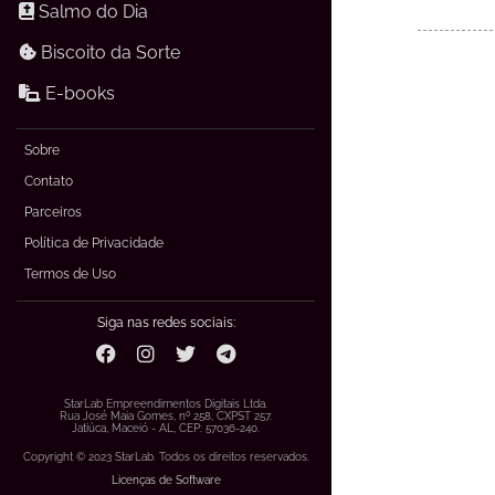
Salmo do Dia
Biscoito da Sorte
E-books
Sobre
Contato
Parceiros
Política de Privacidade
Termos de Uso
Siga nas redes sociais:
StarLab Empreendimentos Digitais Ltda.
Rua José Maia Gomes, nº 258, CXPST 257.
Jatiúca, Maceió - AL, CEP: 57036-240.
Copyright © 2023 StarLab. Todos os direitos reservados.
Licenças de Software