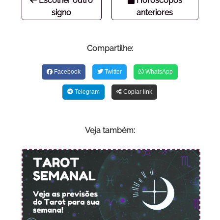
Escolher outro
Horóscopos
signo
anteriores
Compartilhe:
Facebook
Twitter
WhatsApp
Telegram
Copiar link
Veja também: