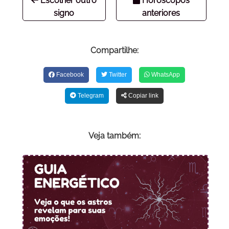
Escolher outro
Horóscopos
signo
anteriores
Compartilhe:
Facebook
Twitter
WhatsApp
Telegram
Copiar link
Veja também: