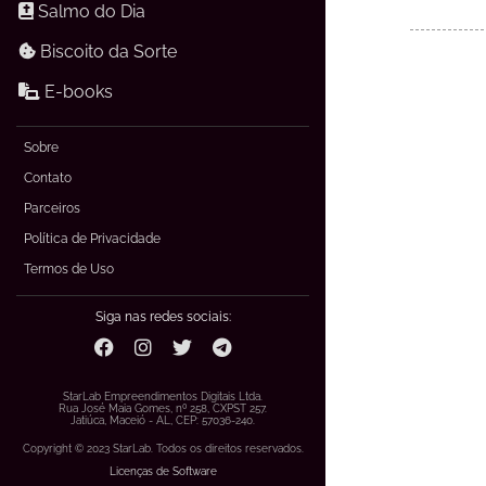
Salmo do Dia
Biscoito da Sorte
E-books
Sobre
Contato
Parceiros
Política de Privacidade
Termos de Uso
Siga nas redes sociais:
StarLab Empreendimentos Digitais Ltda.
Rua José Maia Gomes, nº 258, CXPST 257.
Jatiúca, Maceió - AL, CEP: 57036-240.
Copyright © 2023 StarLab. Todos os direitos reservados.
Licenças de Software