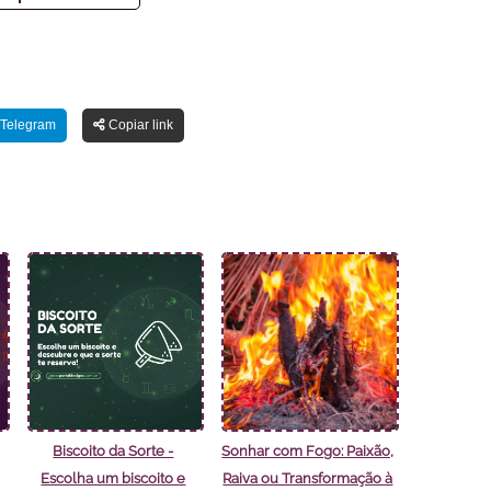
Telegram
Copiar link
Biscoito da Sorte -
Sonhar com Fogo: Paixão,
Escolha um biscoito e
Raiva ou Transformação à