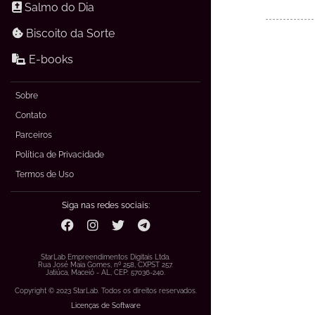
Salmo do Dia
Biscoito da Sorte
E-books
Sobre
Contato
Parceiros
Política de Privacidade
Termos de Uso
Siga nas redes sociais:
StarLab Empreendimentos Digitais Ltda.
Rua José Maia Gomes, nº 258, CXPST 257.
Jatiúca, Maceió - AL, CEP: 57036-240.
Copyright © 2023 StarLab. Todos os direitos reservados.
Licenças de Software