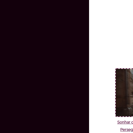
Sonhar 
Perseg