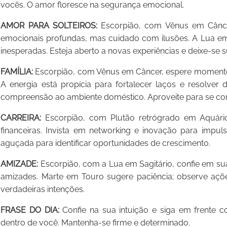
vocês. O amor floresce na segurança emocional.
AMOR PARA SOLTEIROS:
Escorpião, com Vênus em Câncer
emocionais profundas, mas cuidado com ilusões. A Lua em
inesperadas. Esteja aberto a novas experiências e deixe-se 
FAMÍLIA:
Escorpião, com Vênus em Câncer, espere momentos
A energia está propícia para fortalecer laços e resolver
compreensão ao ambiente doméstico. Aproveite para se co
CARREIRA:
Escorpião, com Plutão retrógrado em Aquário,
financeiras. Invista em networking e inovação para impulsi
aguçada para identificar oportunidades de crescimento.
AMIZADE:
Escorpião, com a Lua em Sagitário, confie em sua
amizades. Marte em Touro sugere paciência; observe açõ
verdadeiras intenções.
FRASE DO DIA:
Confie na sua intuição e siga em frente
dentro de você. Mantenha-se firme e determinado.