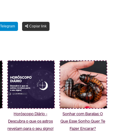
Telegram
Copiar link
Horóscopo Diário -
Sonhar com Baratas: O
Descubra o que os astros
Que Esse Sonho Quer Te
revelam para o seu signo!
Fazer Encarar?