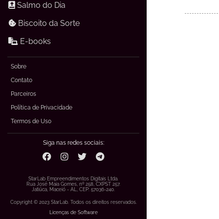
Salmo do Dia
Biscoito da Sorte
E-books
Sobre
Contato
Parceiros
Política de Privacidade
Termos de Uso
Siga nas redes sociais:
StarLab Empreendimentos Digitais Ltda.
Rua José Maia Gomes, nº 258, CXPST 257.
Jatiúca, Maceió - AL, CEP: 57036-240.
Copyright © 2023 StarLab. Todos os direitos reservados.
Licenças de Software