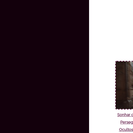
Sonhar 
Perseg
Ocultos