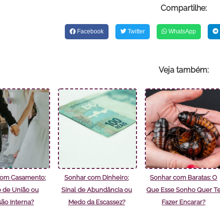
Compartilhe:
Facebook
Twitter
WhatsApp
Veja também:
com Casamento:
Sonhar com Dinheiro:
Sonhar com Baratas: O
 de União ou
Sinal de Abundância ou
Que Esse Sonho Quer T
são Interna?
Medo da Escassez?
Fazer Encarar?