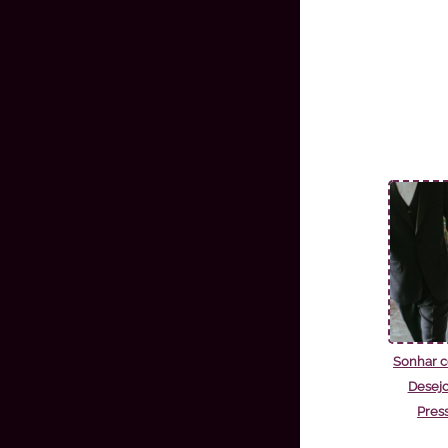
Sonhar 
Desejo
Pres