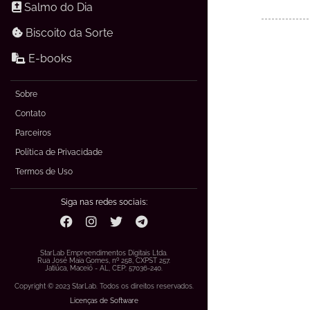
Salmo do Dia
Biscoito da Sorte
E-books
Sobre
Contato
Parceiros
Política de Privacidade
Termos de Uso
Siga nas redes sociais:
StarLab Empreendimentos Digitais Ltda.
Rua José Maia Gomes, nº 258, CXPST 257.
Jatiúca, Maceió - AL, CEP: 57036-240.
Copyright © 2023 StarLab. Todos os direitos reservados.
Licenças de Software