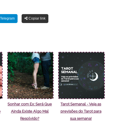
Telegram
Copiar link
Sonhar com Ex: Será Que
Tarot Semanal - Veja as
e
Ainda Existe Algo Mal
previsões do Tarot para
Resolvido?
sua semana!