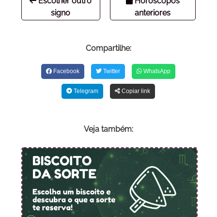
Escolher outro
Horóscopos
signo
anteriores
Compartilhe:
Facebook
Twitter
WhatsApp
Telegram
Copiar link
Veja também: