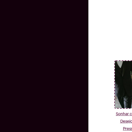
Sonhar 
Desejo
Pres