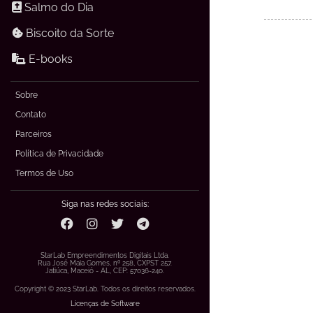
Salmo do Dia
Biscoito da Sorte
E-books
Sobre
Contato
Parceiros
Política de Privacidade
Termos de Uso
Siga nas redes sociais:
StarLab Empreendimentos Digitais Ltda.
Rua José Maia Gomes, nº 258, CXPST 257.
Jatiúca, Maceió - AL, CEP: 57036-240.
Copyright © 2023 StarLab. Todos os direitos reservados.
Licenças de Software