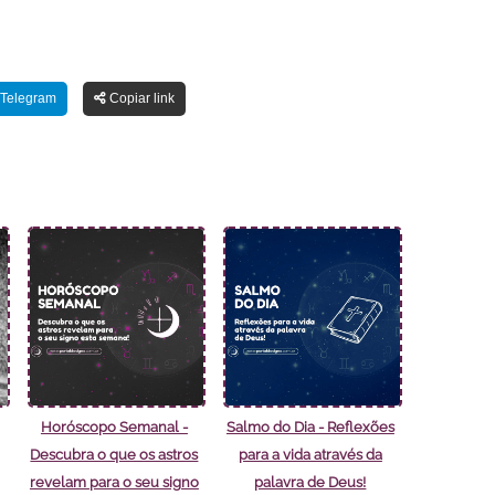
Telegram
Copiar link
Horóscopo Semanal -
Salmo do Dia - Reflexões
Descubra o que os astros
para a vida através da
revelam para o seu signo
palavra de Deus!