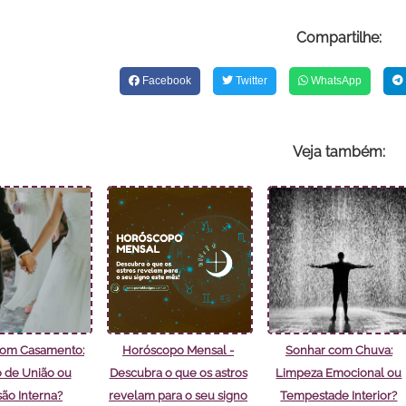
Compartilhe:
Facebook
Twitter
WhatsApp
Veja também:
com Casamento:
Horóscopo Mensal -
Sonhar com Chuva:
 de União ou
Descubra o que os astros
Limpeza Emocional ou
são Interna?
revelam para o seu signo
Tempestade Interior?