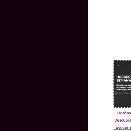
Horósc
Descubra
revelam p