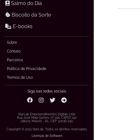
Salmo do Dia
Biscoito da Sorte
E-books
Sobre
Contato
Parceiros
Política de Privacidade
Termos de Uso
Siga nas redes sociais:
StarLab Empreendimentos Digitais Ltda.
Rua José Maia Gomes, nº 258, CXPST 257.
Jatiúca, Maceió - AL, CEP: 57036-240.
Copyright © 2023 StarLab. Todos os direitos reservados.
Licenças de Software