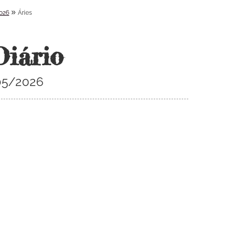
»
026
Áries
Diário
/05/2026