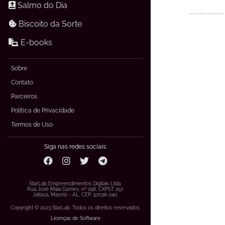
Salmo do Dia
Biscoito da Sorte
E-books
Sobre
Contato
Parceiros
Política de Privacidade
Termos de Uso
Siga nas redes sociais:
StarLab Empreendimentos Digitais Ltda.
Rua José Maia Gomes, nº 258, CXPST 257.
Jatiúca, Maceió - AL, CEP: 57036-240.
Copyright © 2023 StarLab. Todos os direitos reservados.
Licenças de Software