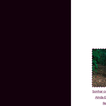
Sonhar c
Ainda E
Re