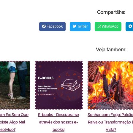
Compartilhe:
Facebook
Twitter
WhatsApp
Veja também:
om Ex: Será Que
E-books - Descubra-se
Sonhar com Fogo: Paixão
xiste Algo Mal
através dos nossos e-
Raiva ou Transformação 
solvido?
books!
Vista?