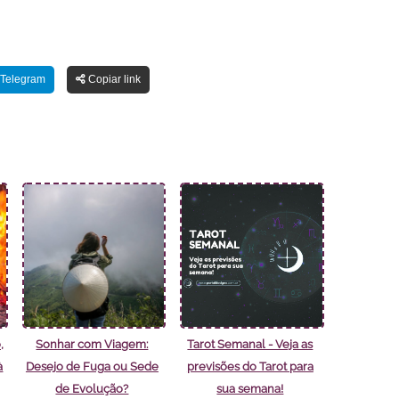
Telegram
Copiar link
,
Sonhar com Viagem:
Tarot Semanal - Veja as
à
Desejo de Fuga ou Sede
previsões do Tarot para
de Evolução?
sua semana!