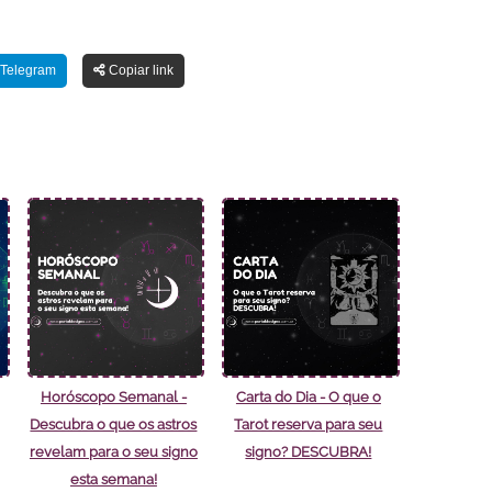
Telegram
Copiar link
Horóscopo Semanal -
Carta do Dia - O que o
Descubra o que os astros
Tarot reserva para seu
revelam para o seu signo
signo? DESCUBRA!
esta semana!