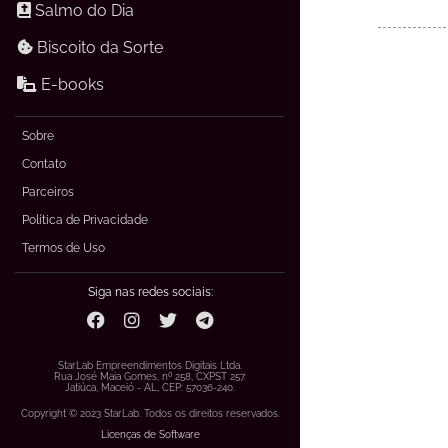
Salmo do Dia
Biscoito da Sorte
E-books
Sobre
Contato
Parceiros
Política de Privacidade
Termos de Uso
Siga nas redes sociais:
StarLab Empreendimentos Digitais Ltda.
Rua José Maia Gomes, nº 258, CXPST 257.
Jatiúca, Maceió - AL, CEP: 57036-240.
Copyright © 2023 StarLab. Todos os direitos reservados.
Licenças de Software