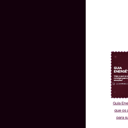
Guia Ene
que os 
para s