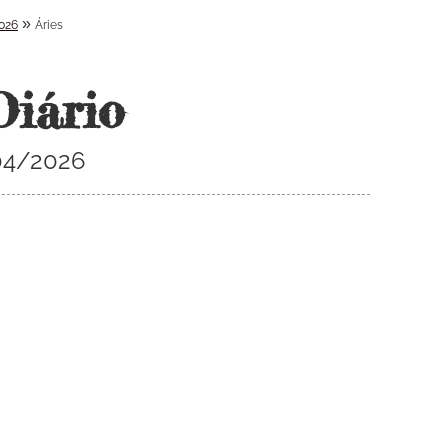
»
026
Áries
Diário
/04/2026