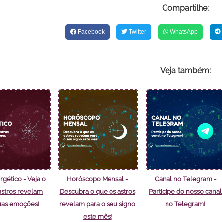
Compartilhe:
Facebook
Twitter
WhatsApp
Veja também:
rgético - Veja o
Horóscopo Mensal -
Canal no Telegram -
astros revelam
Descubra o que os astros
Participe do nosso canal
uas emoções!
revelam para o seu signo
no Telegram!
este mês!