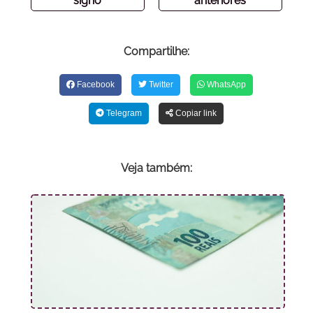
signo
anteriores
Compartilhe:
Facebook
Twitter
WhatsApp
Telegram
Copiar link
Veja também: