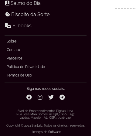
Salmo do Dia
Biscoito da Sorte
E-books
Sobre
Contato
Parceiros
Política de Privacidade
Termos de Uso
Siga nas redes sociais:
StarLab Empreendimentos Digitais Ltda.
Rua José Maia Gomes, nº 258, CXPST 257.
Jatiúca, Maceió - AL, CEP: 57036-240.
Copyright © 2023 StarLab. Todos os direitos reservados.
Licenças de Software