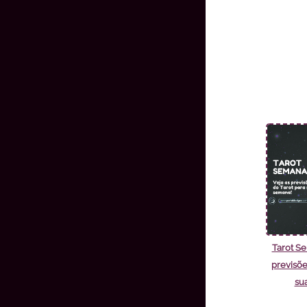
Tarot Se
previsõe
su