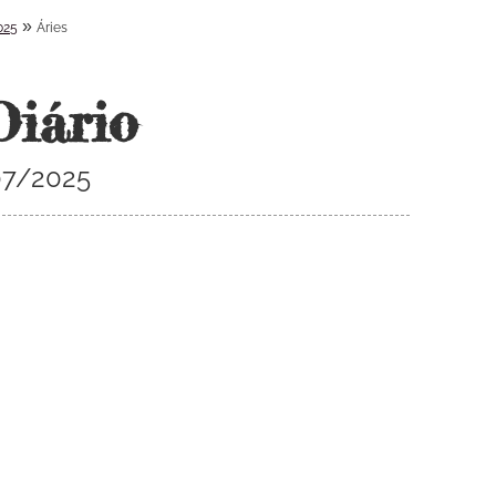
»
025
Áries
Diário
/07/2025