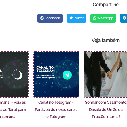
Compartilhe:
Facebook
Twitter
WhatsApp
Veja também:
manal - Veja as
Canal no Telegram -
Sonhar com Casamento:
s do Tarot para
Participe do nosso canal
Desejo de União ou
a semana!
no Telegram!
Pressão Interna?