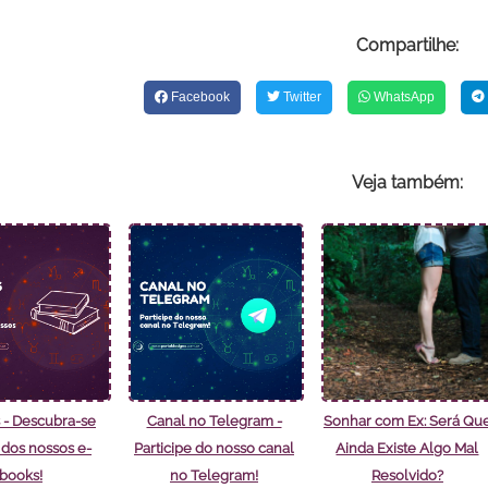
Compartilhe:
Facebook
Twitter
WhatsApp
Veja também:
 - Descubra-se
Canal no Telegram -
Sonhar com Ex: Será Qu
 dos nossos e-
Participe do nosso canal
Ainda Existe Algo Mal
books!
no Telegram!
Resolvido?