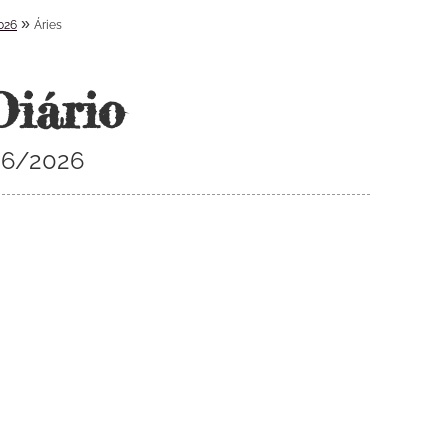
»
026
Áries
Diário
/06/2026