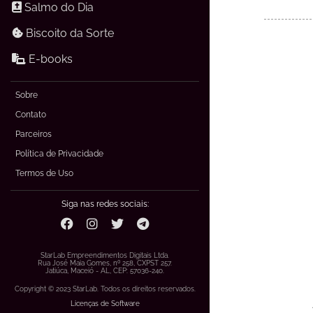
Salmo do Dia
Biscoito da Sorte
E-books
Sobre
Contato
Parceiros
Política de Privacidade
Termos de Uso
Siga nas redes sociais:
StarLab Empreendimentos Digitais Ltda.
Rua José Maia Gomes, nº 258, CXPST 257.
Jatiúca, Maceió - AL, CEP: 57036-240.
Copyright © 2023 StarLab. Todos os direitos reservados.
Licenças de Software