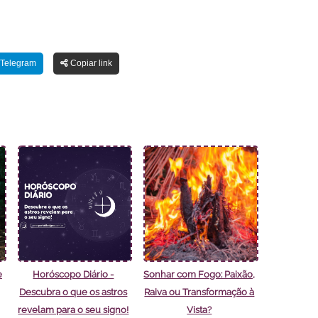
Telegram
Copiar link
e
Horóscopo Diário -
Sonhar com Fogo: Paixão,
Descubra o que os astros
Raiva ou Transformação à
revelam para o seu signo!
Vista?