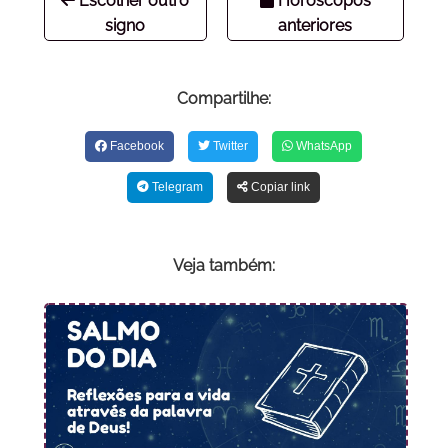
Escolher outro
Horóscopos
signo
anteriores
Compartilhe:
Facebook
Twitter
WhatsApp
Telegram
Copiar link
Veja também: