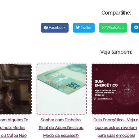
Compartilhe:
Facebook
Twitter
WhatsApp
Veja também:
com Alguém Te
Sonhar com Dinheiro:
Guia Energético - Veja o
uindo: Medos
Sinal de Abundância ou
que os astros revelam
 ou Culpa Não
Medo da Escassez?
para suas emoções!