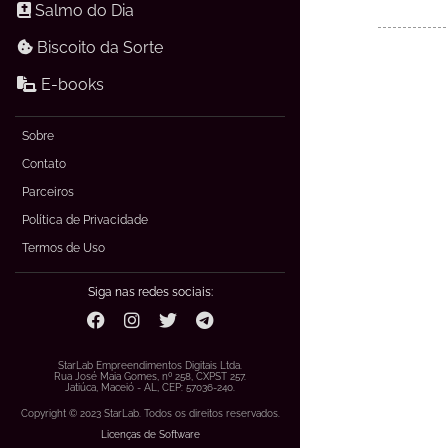
Salmo do Dia
Biscoito da Sorte
E-books
Sobre
Contato
Parceiros
Política de Privacidade
Termos de Uso
Siga nas redes sociais:
StarLab Empreendimentos Digitais Ltda.
Rua José Maia Gomes, nº 258, CXPST 257.
Jatiúca, Maceió - AL, CEP: 57036-240.
Copyright © 2023 StarLab. Todos os direitos reservados.
Licenças de Software