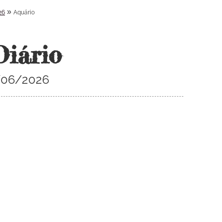
»
26
Aquário
Diário
4/06/2026