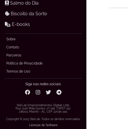
Salmo do Dia
Biscoito da Sorte
E-books
Sobre
Contato
Parceiros
Política de Privacidade
Termos de Uso
Siga nas redes sociais:
StarLab Empreendimentos Digitais Ltda.
Rua José Maia Gomes, nº 258, CXPST 257.
Jatiúca, Maceió - AL, CEP: 57036-240.
Copyright © 2023 StarLab. Todos os direitos reservados.
Licenças de Software