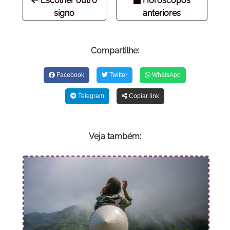
Escolher outro
Horóscopos
signo
anteriores
Compartilhe:
Facebook
Twitter
WhatsApp
Telegram
Copiar link
Veja também: